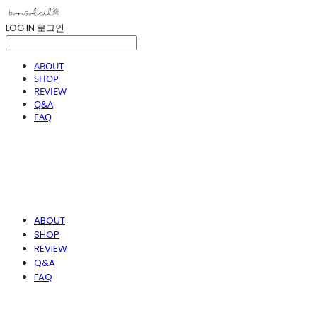
LOG IN
로그인
ABOUT
SHOP
REVIEW
Q&A
FAQ
ABOUT
SHOP
REVIEW
Q&A
FAQ
봉솔레아