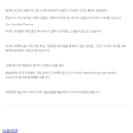
엄마의 눈으로 신중하게 고른 소재와 섬세하게 다듬은 디자인은 시간이 흘러도 변함없이,
훗날 다시 꺼내 보아도 그때의 감동이 선명하게 전해지는 하나의 소중한 아카이브가 되어줄 것입니다.
Our Lovable Promise
우리는 아이들의 작은 몸짓 하나하나가 얼마나 경이롭고 소중한지 잘 알고 있습니다.
아이의 피부에 닿는 부드러운 촉감, 자유로운 움직임을 방해하지 않는 편안함, 그리고 아이의 미소를 더욱
환하게 밝혀주는 사랑스러운 컬러까지.
교육자로서의 책임감과 엄마의 다정한 진심을 담아,
봉솔레아는 우리 아이들의 가장 눈부시고 완벽한 순간 Our child's most shining and perfect
moments 을 위해
발레복을 만듭니다.
태양처럼 빛날 우리 아이의 모든 걸음걸음을 봉솔레아가 따스하게 응원하겠습니다.
이용약관