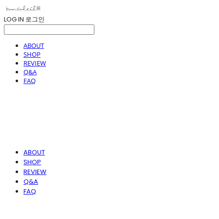
LOG IN
로그인
ABOUT
SHOP
REVIEW
Q&A
FAQ
ABOUT
SHOP
REVIEW
Q&A
FAQ
봉솔레아