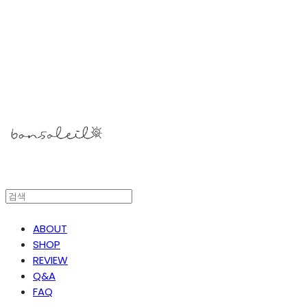
봉솔레아
ABOUT
SHOP
REVIEW
Q&A
FAQ