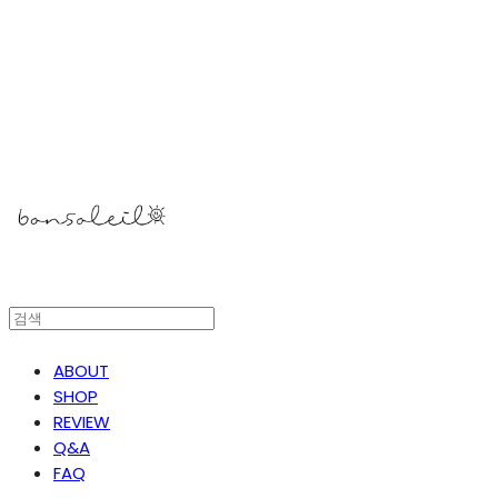
봉솔레아
ABOUT
SHOP
REVIEW
Q&A
FAQ