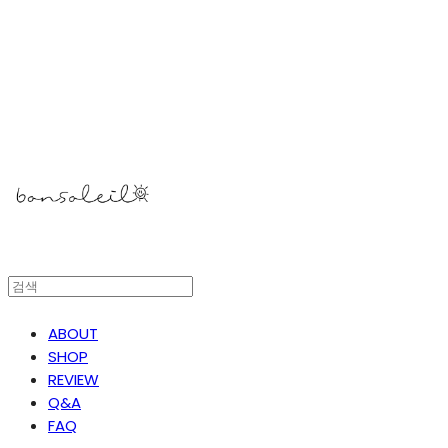
봉솔레아
ABOUT
SHOP
REVIEW
Q&A
FAQ