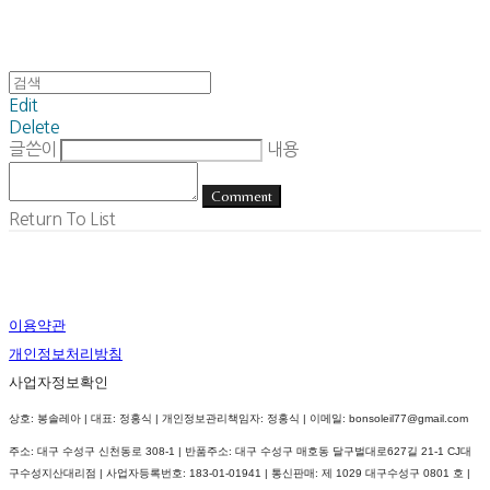
Edit
Delete
글쓴이
내용
Comment
Return To List
이용약관
개인정보처리방침
사업자정보확인
상호: 봉솔레아 | 대표: 정홍식 | 개인정보관리책임자: 정홍식 | 이메일: bonsoleil77@gmail.com
주소: 대구 수성구 신천동로 308-1 | 반품주소: 대구 수성구 매호동 달구벌대로627길 21-1 CJ대
구수성지산대리점 | 사업자등록번호:
183-01-01941
| 통신판매:
제 1029 대구수성구 0801 호
|