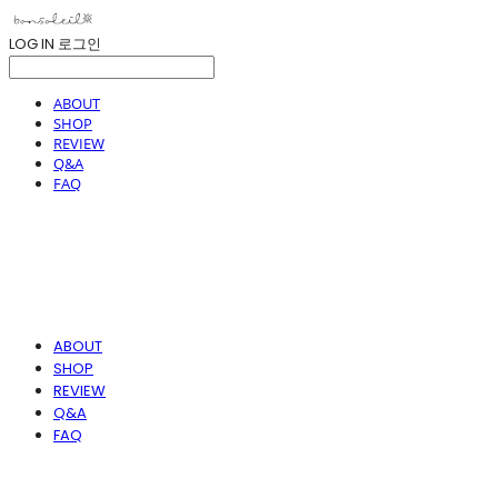
LOG IN
로그인
ABOUT
SHOP
REVIEW
Q&A
FAQ
ABOUT
SHOP
REVIEW
Q&A
FAQ
봉솔레아