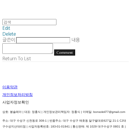
Edit
Delete
글쓴이
내용
Comment
Return To List
이용약관
개인정보처리방침
사업자정보확인
상호: 봉솔레아 | 대표: 정홍식 | 개인정보관리책임자: 정홍식 | 이메일: bonsoleil77@gmail.com
주소: 대구 수성구 신천동로 308-1 | 반품주소: 대구 수성구 매호동 달구벌대로627길 21-1 CJ대
구수성지산대리점 | 사업자등록번호:
183-01-01941
| 통신판매:
제 1029 대구수성구 0801 호
|