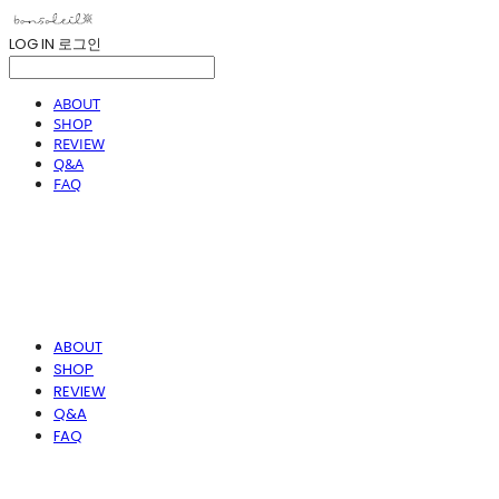
LOG IN
로그인
ABOUT
SHOP
REVIEW
Q&A
FAQ
ABOUT
SHOP
REVIEW
Q&A
FAQ
봉솔레아