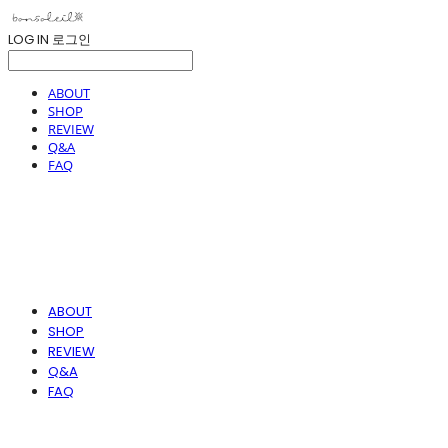
LOG IN
로그인
ABOUT
SHOP
REVIEW
Q&A
FAQ
ABOUT
SHOP
REVIEW
Q&A
FAQ
봉솔레아