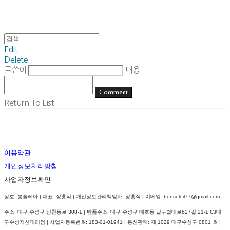
Edit
Delete
글쓴이
내용
Comment
Return To List
이용약관
개인정보처리방침
사업자정보확인
상호: 봉솔레아 | 대표: 정홍식 | 개인정보관리책임자: 정홍식 | 이메일: bonsoleil77@gmail.com
주소: 대구 수성구 신천동로 308-1 | 반품주소: 대구 수성구 매호동 달구벌대로627길 21-1 CJ대
구수성지산대리점 | 사업자등록번호:
183-01-01941
| 통신판매:
제 1029 대구수성구 0801 호
|