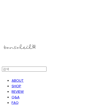
봉솔레아
ABOUT
SHOP
REVIEW
Q&A
FAQ