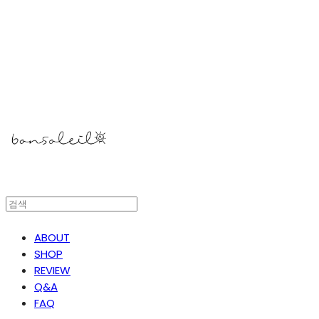
봉솔레아
ABOUT
SHOP
REVIEW
Q&A
FAQ