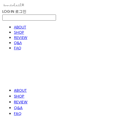
LOG IN
로그인
ABOUT
SHOP
REVIEW
Q&A
FAQ
ABOUT
SHOP
REVIEW
Q&A
FAQ
봉솔레아