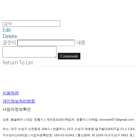
Edit
Delete
글쓴이
내용
Comment
Return To List
이용약관
개인정보처리방침
사업자정보확인
상호: 봉솔레아 | 대표: 정홍식 | 개인정보관리책임자: 정홍식 | 이메일: bonsoleil77@gmail.com
주소: 대구 수성구 신천동로 308-1 | 반품주소: 대구 수성구 매호동 달구벌대로627길 21-1 CJ대
구수성지산대리점 | 사업자등록번호:
183-01-01941
| 통신판매:
제 1029 대구수성구 0801 호
|