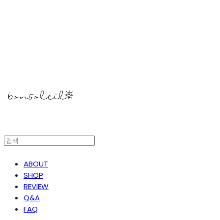
봉솔레아
ABOUT
SHOP
REVIEW
Q&A
FAQ