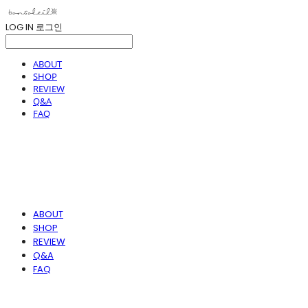
LOG IN
로그인
ABOUT
SHOP
REVIEW
Q&A
FAQ
ABOUT
SHOP
REVIEW
Q&A
FAQ
봉솔레아