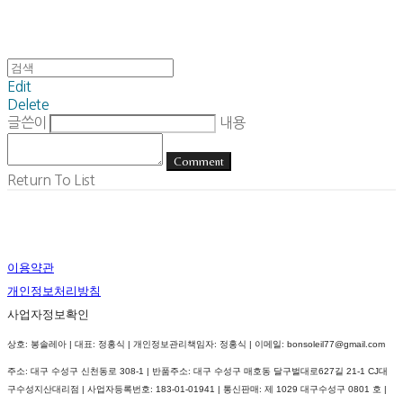
Edit
Delete
글쓴이
내용
Comment
Return To List
이용약관
개인정보처리방침
사업자정보확인
상호: 봉솔레아 | 대표: 정홍식 | 개인정보관리책임자: 정홍식 | 이메일: bonsoleil77@gmail.com
주소: 대구 수성구 신천동로 308-1 | 반품주소: 대구 수성구 매호동 달구벌대로627길 21-1 CJ대
구수성지산대리점 | 사업자등록번호:
183-01-01941
| 통신판매:
제 1029 대구수성구 0801 호
|