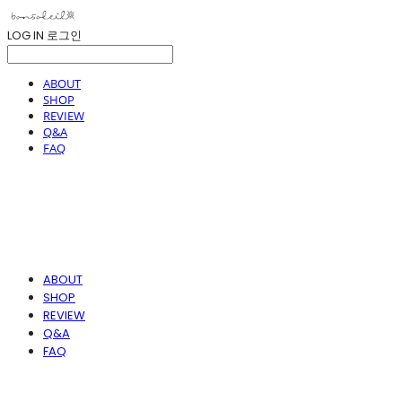
LOG IN
로그인
ABOUT
SHOP
REVIEW
Q&A
FAQ
ABOUT
SHOP
REVIEW
Q&A
FAQ
봉솔레아