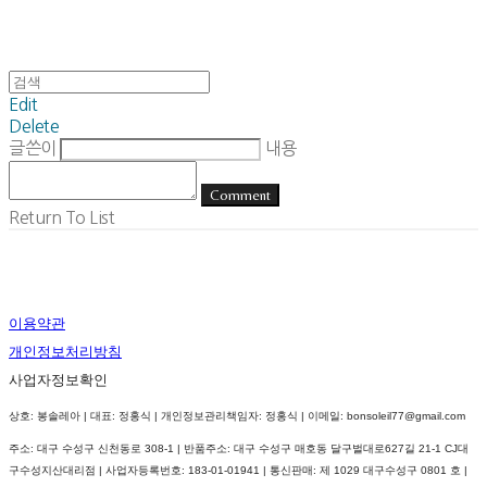
Edit
Delete
글쓴이
내용
Comment
Return To List
이용약관
개인정보처리방침
사업자정보확인
상호: 봉솔레아 | 대표: 정홍식 | 개인정보관리책임자: 정홍식 | 이메일: bonsoleil77@gmail.com
주소: 대구 수성구 신천동로 308-1 | 반품주소: 대구 수성구 매호동 달구벌대로627길 21-1 CJ대
구수성지산대리점 | 사업자등록번호:
183-01-01941
| 통신판매:
제 1029 대구수성구 0801 호
|