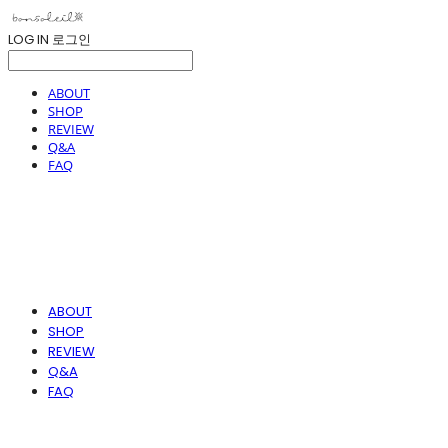
LOG IN
로그인
ABOUT
SHOP
REVIEW
Q&A
FAQ
ABOUT
SHOP
REVIEW
Q&A
FAQ
봉솔레아