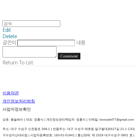
Edit
Delete
글쓴이
내용
Comment
Return To List
이용약관
개인정보처리방침
사업자정보확인
상호: 봉솔레아 | 대표: 정홍식 | 개인정보관리책임자: 정홍식 | 이메일: bonsoleil77@gmail.com
주소: 대구 수성구 신천동로 308-1 | 반품주소: 대구 수성구 매호동 달구벌대로627길 21-1 CJ대
구수성지산대리점 | 사업자등록번호:
183-01-01941
| 통신판매:
제 1029 대구수성구 0801 호
|