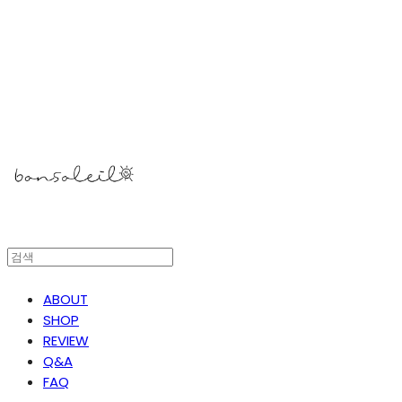
봉솔레아
ABOUT
SHOP
REVIEW
Q&A
FAQ