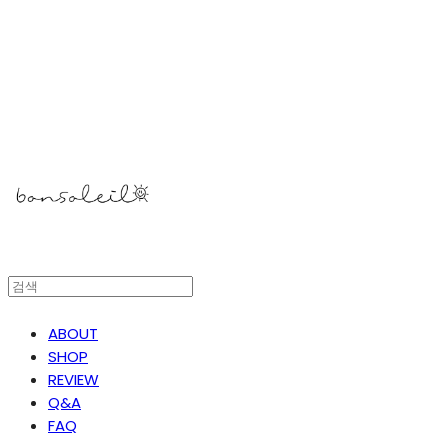
봉솔레아
ABOUT
SHOP
REVIEW
Q&A
FAQ