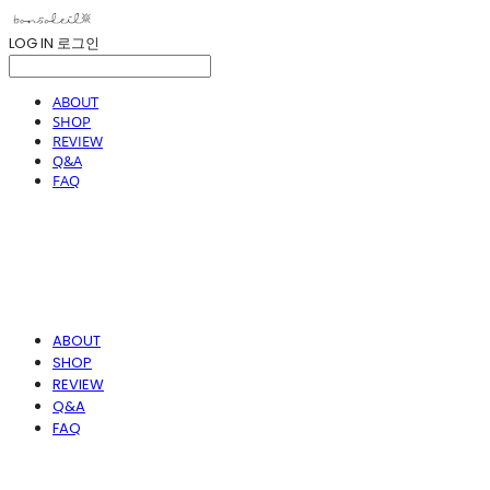
LOG IN
로그인
ABOUT
SHOP
REVIEW
Q&A
FAQ
ABOUT
SHOP
REVIEW
Q&A
FAQ
봉솔레아