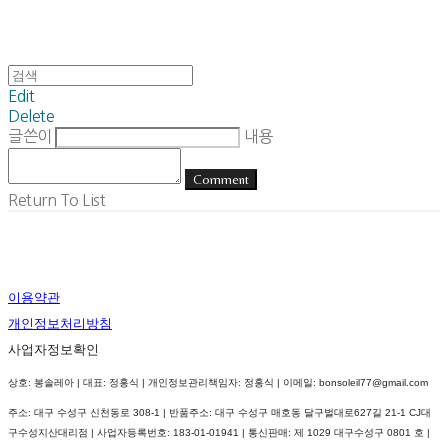
Edit
Delete
글쓴이
내용
Comment
Return To List
이용약관
개인정보처리방침
사업자정보확인
상호: 봉솔레아 | 대표: 정홍식 | 개인정보관리책임자: 정홍식 | 이메일: bonsoleil77@gmail.com
주소: 대구 수성구 신천동로 308-1 | 반품주소: 대구 수성구 매호동 달구벌대로627길 21-1 CJ대
구수성지산대리점 | 사업자등록번호:
183-01-01941
| 통신판매:
제 1029 대구수성구 0801 호
|