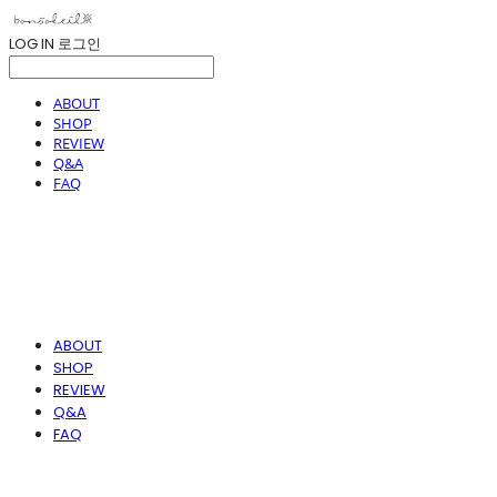
LOG IN
로그인
ABOUT
SHOP
REVIEW
Q&A
FAQ
ABOUT
SHOP
REVIEW
Q&A
FAQ
봉솔레아