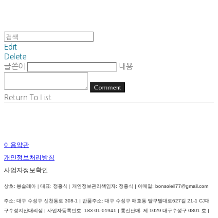
Edit
Delete
글쓴이
내용
Comment
Return To List
이용약관
개인정보처리방침
사업자정보확인
상호: 봉솔레아 | 대표: 정홍식 | 개인정보관리책임자: 정홍식 | 이메일: bonsoleil77@gmail.com
주소: 대구 수성구 신천동로 308-1 | 반품주소: 대구 수성구 매호동 달구벌대로627길 21-1 CJ대
구수성지산대리점 | 사업자등록번호:
183-01-01941
| 통신판매:
제 1029 대구수성구 0801 호
|