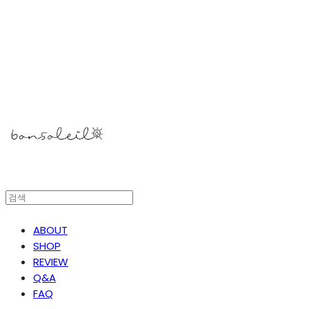
봉솔레아
ABOUT
SHOP
REVIEW
Q&A
FAQ