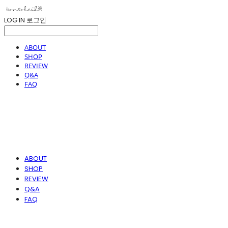
LOG IN
로그인
ABOUT
SHOP
REVIEW
Q&A
FAQ
ABOUT
SHOP
REVIEW
Q&A
FAQ
봉솔레아