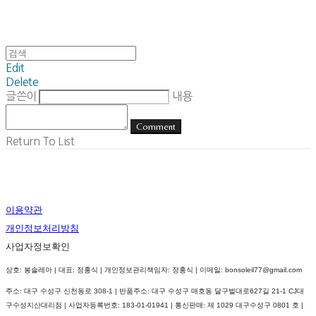
Edit
Delete
글쓴이
내용
Comment
Return To List
이용약관
개인정보처리방침
사업자정보확인
상호: 봉솔레아 | 대표: 정홍식 | 개인정보관리책임자: 정홍식 | 이메일: bonsoleil77@gmail.com
주소: 대구 수성구 신천동로 308-1 | 반품주소: 대구 수성구 매호동 달구벌대로627길 21-1 CJ대
구수성지산대리점 | 사업자등록번호:
183-01-01941
| 통신판매:
제 1029 대구수성구 0801 호
|