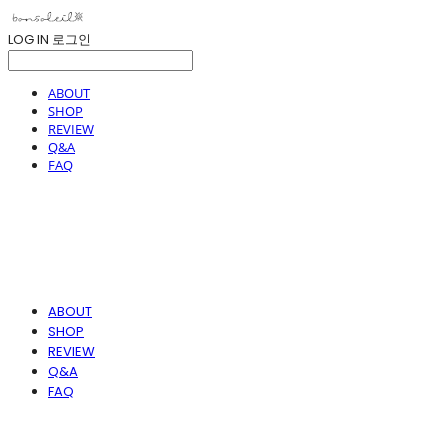
LOG IN
로그인
ABOUT
SHOP
REVIEW
Q&A
FAQ
ABOUT
SHOP
REVIEW
Q&A
FAQ
봉솔레아