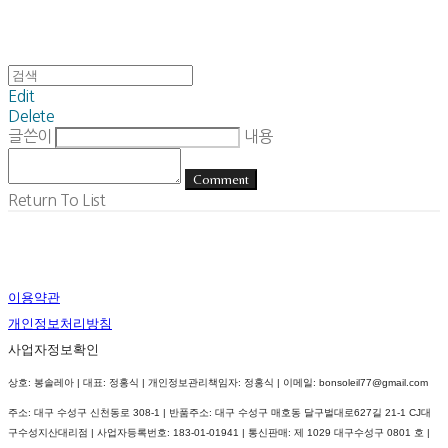
Edit
Delete
글쓴이
내용
Comment
Return To List
이용약관
개인정보처리방침
사업자정보확인
상호: 봉솔레아 | 대표: 정홍식 | 개인정보관리책임자: 정홍식 | 이메일: bonsoleil77@gmail.com
주소: 대구 수성구 신천동로 308-1 | 반품주소: 대구 수성구 매호동 달구벌대로627길 21-1 CJ대
구수성지산대리점 | 사업자등록번호:
183-01-01941
| 통신판매:
제 1029 대구수성구 0801 호
|