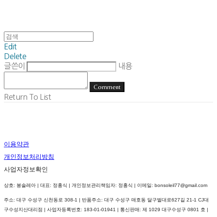
Edit
Delete
글쓴이
내용
Comment
Return To List
이용약관
개인정보처리방침
사업자정보확인
상호: 봉솔레아 | 대표: 정홍식 | 개인정보관리책임자: 정홍식 | 이메일: bonsoleil77@gmail.com
주소: 대구 수성구 신천동로 308-1 | 반품주소: 대구 수성구 매호동 달구벌대로627길 21-1 CJ대
구수성지산대리점 | 사업자등록번호:
183-01-01941
| 통신판매:
제 1029 대구수성구 0801 호
|