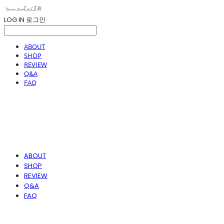
LOG IN
로그인
ABOUT
SHOP
REVIEW
Q&A
FAQ
ABOUT
SHOP
REVIEW
Q&A
FAQ
봉솔레아