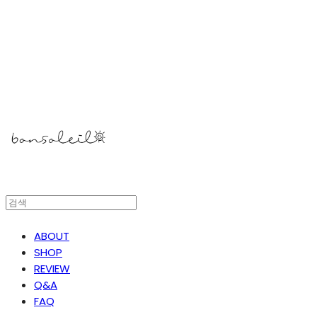
봉솔레아
ABOUT
SHOP
REVIEW
Q&A
FAQ