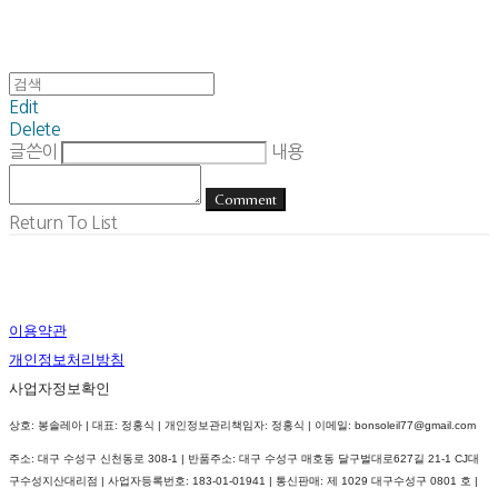
Edit
Delete
글쓴이
내용
Comment
Return To List
이용약관
개인정보처리방침
사업자정보확인
상호: 봉솔레아 | 대표: 정홍식 | 개인정보관리책임자: 정홍식 | 이메일: bonsoleil77@gmail.com
주소: 대구 수성구 신천동로 308-1 | 반품주소: 대구 수성구 매호동 달구벌대로627길 21-1 CJ대
구수성지산대리점 | 사업자등록번호:
183-01-01941
| 통신판매:
제 1029 대구수성구 0801 호
|