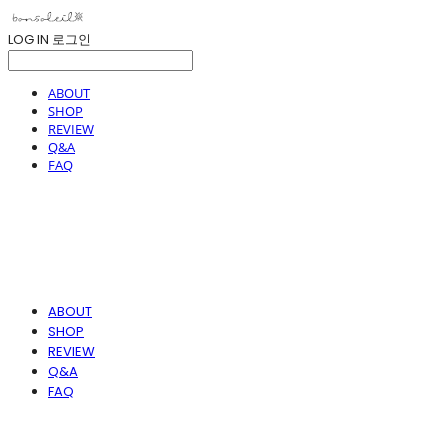
LOG IN
로그인
ABOUT
SHOP
REVIEW
Q&A
FAQ
ABOUT
SHOP
REVIEW
Q&A
FAQ
봉솔레아