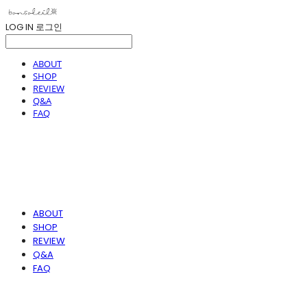
LOG IN
로그인
ABOUT
SHOP
REVIEW
Q&A
FAQ
ABOUT
SHOP
REVIEW
Q&A
FAQ
봉솔레아