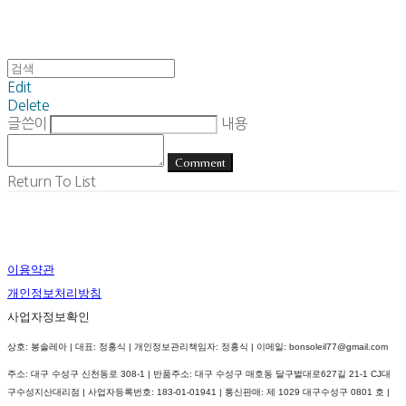
Edit
Delete
글쓴이
내용
Comment
Return To List
이용약관
개인정보처리방침
사업자정보확인
상호: 봉솔레아 | 대표: 정홍식 | 개인정보관리책임자: 정홍식 | 이메일: bonsoleil77@gmail.com
주소: 대구 수성구 신천동로 308-1 | 반품주소: 대구 수성구 매호동 달구벌대로627길 21-1 CJ대
구수성지산대리점 | 사업자등록번호:
183-01-01941
| 통신판매:
제 1029 대구수성구 0801 호
|