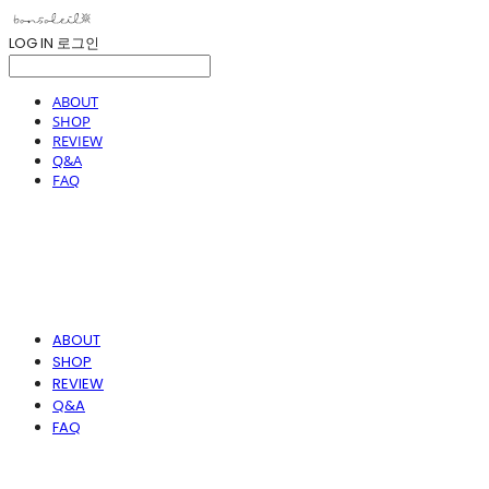
LOG IN
로그인
ABOUT
SHOP
REVIEW
Q&A
FAQ
ABOUT
SHOP
REVIEW
Q&A
FAQ
봉솔레아