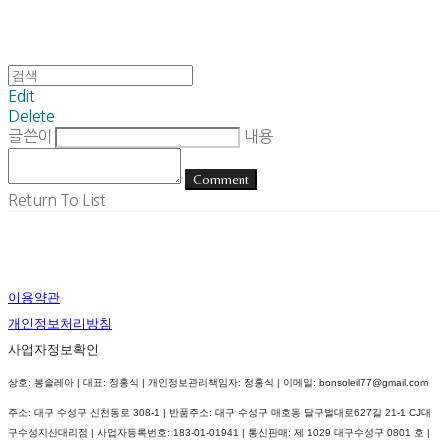
Edit
Delete
글쓴이
내용
Comment
Return To List
이용약관
개인정보처리방침
사업자정보확인
상호: 봉솔레아 | 대표: 정홍식 | 개인정보관리책임자: 정홍식 | 이메일: bonsoleil77@gmail.com
주소: 대구 수성구 신천동로 308-1 | 반품주소: 대구 수성구 매호동 달구벌대로627길 21-1 CJ대
구수성지산대리점 | 사업자등록번호:
183-01-01941
| 통신판매:
제 1029 대구수성구 0801 호
|