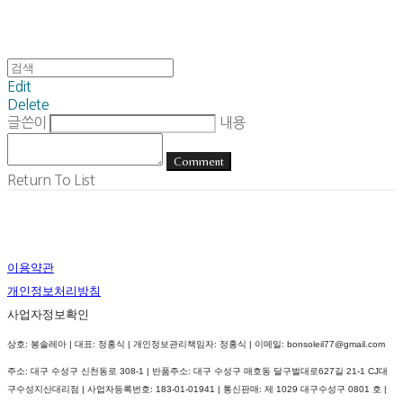
Edit
Delete
글쓴이
내용
Comment
Return To List
이용약관
개인정보처리방침
사업자정보확인
상호: 봉솔레아 | 대표: 정홍식 | 개인정보관리책임자: 정홍식 | 이메일: bonsoleil77@gmail.com
주소: 대구 수성구 신천동로 308-1 | 반품주소: 대구 수성구 매호동 달구벌대로627길 21-1 CJ대
구수성지산대리점 | 사업자등록번호:
183-01-01941
| 통신판매:
제 1029 대구수성구 0801 호
|