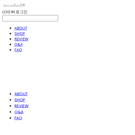
LOG IN
로그인
ABOUT
SHOP
REVIEW
Q&A
FAQ
ABOUT
SHOP
REVIEW
Q&A
FAQ
봉솔레아