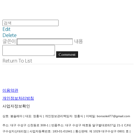
Edit
Delete
글쓴이
내용
Comment
Return To List
이용약관
개인정보처리방침
사업자정보확인
상호: 봉솔레아 | 대표: 정홍식 | 개인정보관리책임자: 정홍식 | 이메일: bonsoleil77@gmail.com
주소: 대구 수성구 신천동로 308-1 | 반품주소: 대구 수성구 매호동 달구벌대로627길 21-1 CJ대
구수성지산대리점 | 사업자등록번호:
183-01-01941
| 통신판매:
제 1029 대구수성구 0801 호
|