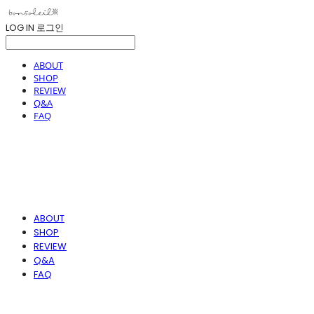
LOG IN
로그인
ABOUT
SHOP
REVIEW
Q&A
FAQ
ABOUT
SHOP
REVIEW
Q&A
FAQ
봉솔레아