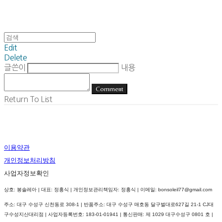
Edit
Delete
글쓴이
내용
Comment
Return To List
이용약관
개인정보처리방침
사업자정보확인
상호: 봉솔레아 | 대표: 정홍식 | 개인정보관리책임자: 정홍식 | 이메일: bonsoleil77@gmail.com
주소: 대구 수성구 신천동로 308-1 | 반품주소: 대구 수성구 매호동 달구벌대로627길 21-1 CJ대
구수성지산대리점 | 사업자등록번호:
183-01-01941
| 통신판매:
제 1029 대구수성구 0801 호
|