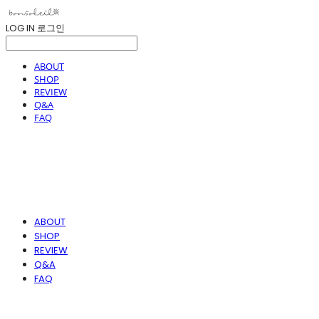
LOG IN
로그인
ABOUT
SHOP
REVIEW
Q&A
FAQ
ABOUT
SHOP
REVIEW
Q&A
FAQ
봉솔레아