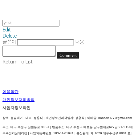
Edit
Delete
글쓴이
내용
Comment
Return To List
이용약관
개인정보처리방침
사업자정보확인
상호: 봉솔레아 | 대표: 정홍식 | 개인정보관리책임자: 정홍식 | 이메일: bonsoleil77@gmail.com
주소: 대구 수성구 신천동로 308-1 | 반품주소: 대구 수성구 매호동 달구벌대로627길 21-1 CJ대
구수성지산대리점 | 사업자등록번호:
183-01-01941
| 통신판매:
제 1029 대구수성구 0801 호
|