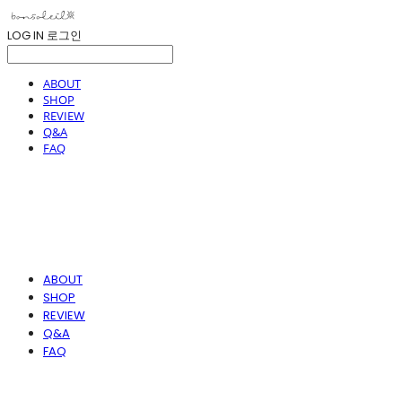
LOG IN
로그인
ABOUT
SHOP
REVIEW
Q&A
FAQ
ABOUT
SHOP
REVIEW
Q&A
FAQ
봉솔레아