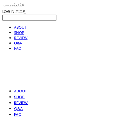
LOG IN
로그인
ABOUT
SHOP
REVIEW
Q&A
FAQ
ABOUT
SHOP
REVIEW
Q&A
FAQ
봉솔레아