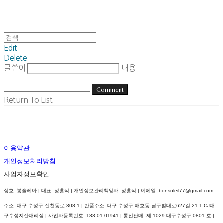
Edit
Delete
글쓴이
내용
Comment
Return To List
이용약관
개인정보처리방침
사업자정보확인
상호: 봉솔레아 | 대표: 정홍식 | 개인정보관리책임자: 정홍식 | 이메일: bonsoleil77@gmail.com
주소: 대구 수성구 신천동로 308-1 | 반품주소: 대구 수성구 매호동 달구벌대로627길 21-1 CJ대
구수성지산대리점 | 사업자등록번호:
183-01-01941
| 통신판매:
제 1029 대구수성구 0801 호
|