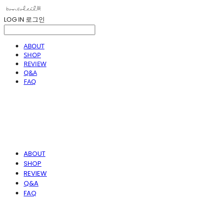
LOG IN
로그인
ABOUT
SHOP
REVIEW
Q&A
FAQ
ABOUT
SHOP
REVIEW
Q&A
FAQ
봉솔레아