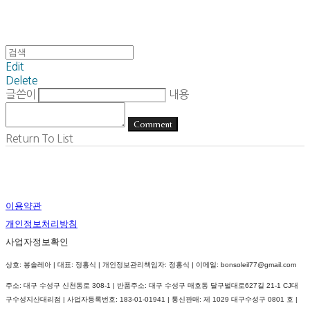
Edit
Delete
글쓴이
내용
Comment
Return To List
이용약관
개인정보처리방침
사업자정보확인
상호: 봉솔레아 | 대표: 정홍식 | 개인정보관리책임자: 정홍식 | 이메일: bonsoleil77@gmail.com
주소: 대구 수성구 신천동로 308-1 | 반품주소: 대구 수성구 매호동 달구벌대로627길 21-1 CJ대
구수성지산대리점 | 사업자등록번호:
183-01-01941
| 통신판매:
제 1029 대구수성구 0801 호
|