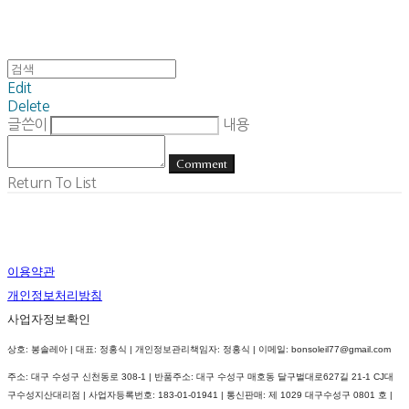
Edit
Delete
글쓴이
내용
Comment
Return To List
이용약관
개인정보처리방침
사업자정보확인
상호: 봉솔레아 | 대표: 정홍식 | 개인정보관리책임자: 정홍식 | 이메일: bonsoleil77@gmail.com
주소: 대구 수성구 신천동로 308-1 | 반품주소: 대구 수성구 매호동 달구벌대로627길 21-1 CJ대
구수성지산대리점 | 사업자등록번호:
183-01-01941
| 통신판매:
제 1029 대구수성구 0801 호
|