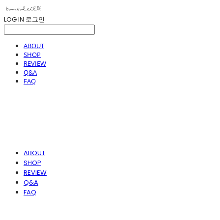
LOG IN
로그인
ABOUT
SHOP
REVIEW
Q&A
FAQ
ABOUT
SHOP
REVIEW
Q&A
FAQ
봉솔레아