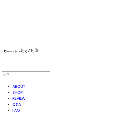
봉솔레아
ABOUT
SHOP
REVIEW
Q&A
FAQ