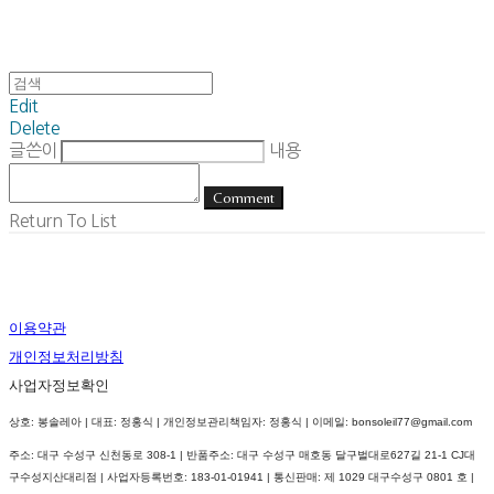
Edit
Delete
글쓴이
내용
Comment
Return To List
이용약관
개인정보처리방침
사업자정보확인
상호: 봉솔레아 | 대표: 정홍식 | 개인정보관리책임자: 정홍식 | 이메일: bonsoleil77@gmail.com
주소: 대구 수성구 신천동로 308-1 | 반품주소: 대구 수성구 매호동 달구벌대로627길 21-1 CJ대
구수성지산대리점 | 사업자등록번호:
183-01-01941
| 통신판매:
제 1029 대구수성구 0801 호
|