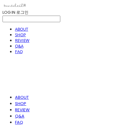
LOG IN
로그인
ABOUT
SHOP
REVIEW
Q&A
FAQ
ABOUT
SHOP
REVIEW
Q&A
FAQ
봉솔레아