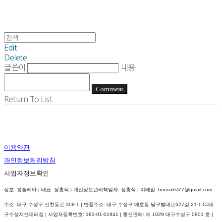
Edit
Delete
글쓴이
내용
Comment
Return To List
이용약관
개인정보처리방침
사업자정보확인
상호: 봉솔레아 | 대표: 정홍식 | 개인정보관리책임자: 정홍식 | 이메일: bonsoleil77@gmail.com
주소: 대구 수성구 신천동로 308-1 | 반품주소: 대구 수성구 매호동 달구벌대로627길 21-1 CJ대
구수성지산대리점 | 사업자등록번호:
183-01-01941
| 통신판매:
제 1029 대구수성구 0801 호
|