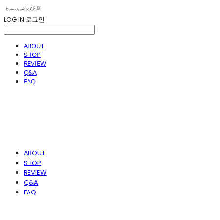
LOG IN
로그인
ABOUT
SHOP
REVIEW
Q&A
FAQ
ABOUT
SHOP
REVIEW
Q&A
FAQ
봉솔레아