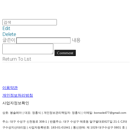
Edit
Delete
글쓴이
내용
Comment
Return To List
이용약관
개인정보처리방침
사업자정보확인
상호: 봉솔레아 | 대표: 정홍식 | 개인정보관리책임자: 정홍식 | 이메일: bonsoleil77@gmail.com
주소: 대구 수성구 신천동로 308-1 | 반품주소: 대구 수성구 매호동 달구벌대로627길 21-1 CJ대
구수성지산대리점 | 사업자등록번호:
183-01-01941
| 통신판매:
제 1029 대구수성구 0801 호
|