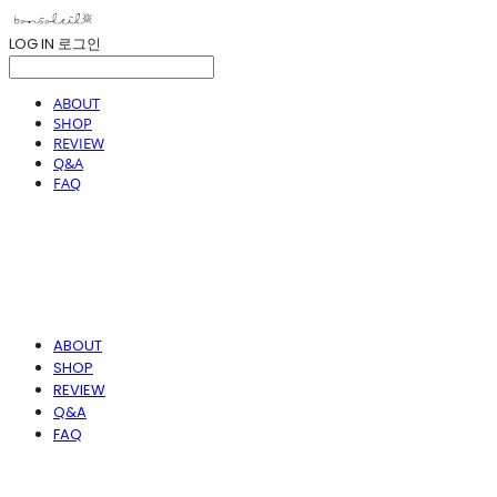
LOG IN
로그인
ABOUT
SHOP
REVIEW
Q&A
FAQ
ABOUT
SHOP
REVIEW
Q&A
FAQ
봉솔레아