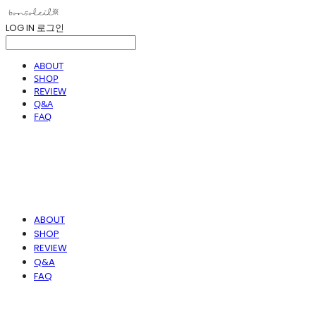
LOG IN
로그인
ABOUT
SHOP
REVIEW
Q&A
FAQ
ABOUT
SHOP
REVIEW
Q&A
FAQ
봉솔레아