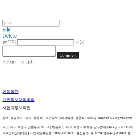
Edit
Delete
글쓴이
내용
Comment
Return To List
이용약관
개인정보처리방침
사업자정보확인
상호: 봉솔레아 | 대표: 정홍식 | 개인정보관리책임자: 정홍식 | 이메일: bonsoleil77@gmail.com
주소: 대구 수성구 신천동로 308-1 | 반품주소: 대구 수성구 매호동 달구벌대로627길 21-1 CJ대
구수성지산대리점 | 사업자등록번호:
183-01-01941
| 통신판매:
제 1029 대구수성구 0801 호
|