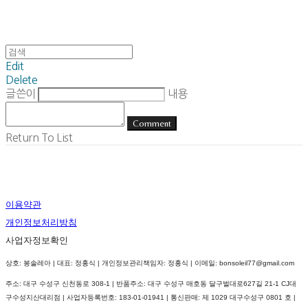
Edit
Delete
글쓴이
내용
Comment
Return To List
이용약관
개인정보처리방침
사업자정보확인
상호: 봉솔레아 | 대표: 정홍식 | 개인정보관리책임자: 정홍식 | 이메일: bonsoleil77@gmail.com
주소: 대구 수성구 신천동로 308-1 | 반품주소: 대구 수성구 매호동 달구벌대로627길 21-1 CJ대
구수성지산대리점 | 사업자등록번호:
183-01-01941
| 통신판매:
제 1029 대구수성구 0801 호
|