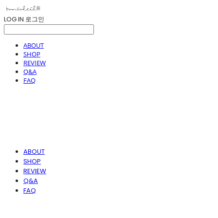
LOG IN
로그인
ABOUT
SHOP
REVIEW
Q&A
FAQ
ABOUT
SHOP
REVIEW
Q&A
FAQ
봉솔레아