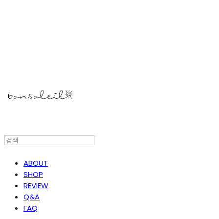
봉솔레아
ABOUT
SHOP
REVIEW
Q&A
FAQ