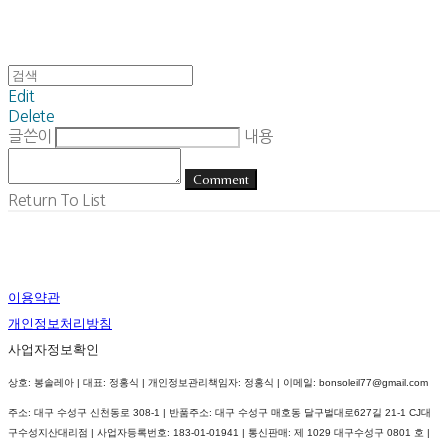
Edit
Delete
글쓴이
내용
Comment
Return To List
이용약관
개인정보처리방침
사업자정보확인
상호: 봉솔레아 | 대표: 정홍식 | 개인정보관리책임자: 정홍식 | 이메일: bonsoleil77@gmail.com
주소: 대구 수성구 신천동로 308-1 | 반품주소: 대구 수성구 매호동 달구벌대로627길 21-1 CJ대
구수성지산대리점 | 사업자등록번호:
183-01-01941
| 통신판매:
제 1029 대구수성구 0801 호
|