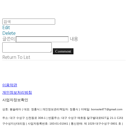
Edit
Delete
글쓴이
내용
Comment
Return To List
이용약관
개인정보처리방침
사업자정보확인
상호: 봉솔레아 | 대표: 정홍식 | 개인정보관리책임자: 정홍식 | 이메일: bonsoleil77@gmail.com
주소: 대구 수성구 신천동로 308-1 | 반품주소: 대구 수성구 매호동 달구벌대로627길 21-1 CJ대
구수성지산대리점 | 사업자등록번호:
183-01-01941
| 통신판매:
제 1029 대구수성구 0801 호
|