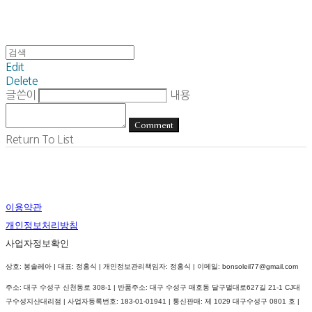
Edit
Delete
글쓴이
내용
Comment
Return To List
이용약관
개인정보처리방침
사업자정보확인
상호: 봉솔레아 | 대표: 정홍식 | 개인정보관리책임자: 정홍식 | 이메일: bonsoleil77@gmail.com
주소: 대구 수성구 신천동로 308-1 | 반품주소: 대구 수성구 매호동 달구벌대로627길 21-1 CJ대
구수성지산대리점 | 사업자등록번호:
183-01-01941
| 통신판매:
제 1029 대구수성구 0801 호
|