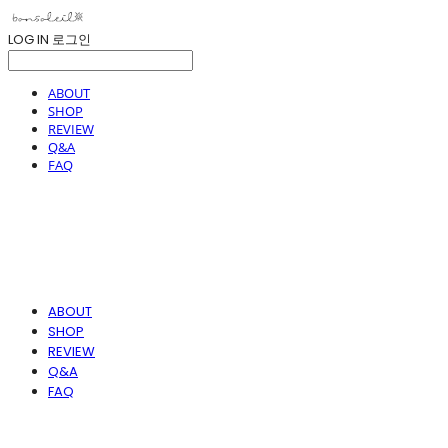
LOG IN
로그인
ABOUT
SHOP
REVIEW
Q&A
FAQ
ABOUT
SHOP
REVIEW
Q&A
FAQ
봉솔레아