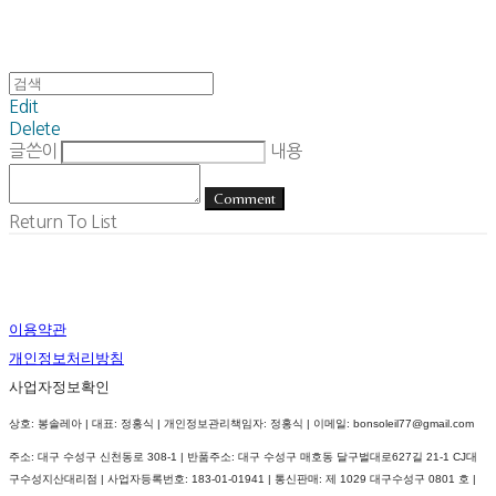
Edit
Delete
글쓴이
내용
Comment
Return To List
이용약관
개인정보처리방침
사업자정보확인
상호: 봉솔레아 | 대표: 정홍식 | 개인정보관리책임자: 정홍식 | 이메일: bonsoleil77@gmail.com
주소: 대구 수성구 신천동로 308-1 | 반품주소: 대구 수성구 매호동 달구벌대로627길 21-1 CJ대
구수성지산대리점 | 사업자등록번호:
183-01-01941
| 통신판매:
제 1029 대구수성구 0801 호
|